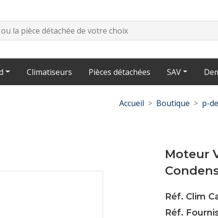
d
Climatiseurs
Pièces détachées
SAV
Dem
Accueil
Boutique
p-de
Moteur 
Condens
Réf. Clim C
Réf. Fourni