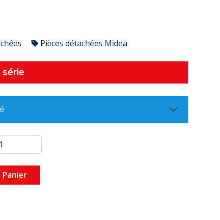
achées
Pièces détachées Midea
 série
té
 Panier