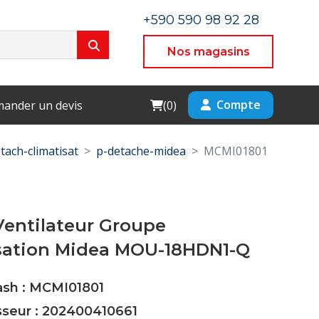
+590 590 98 92 28
Nos magasins
Cart
Compte
ander un devis
(
0
)
tach-climatisat
p-detache-midea
MCMI01801
Ventilateur Groupe
ation Midea MOU-18HDN1-Q
ash : MCMI01801
sseur : 202400410661