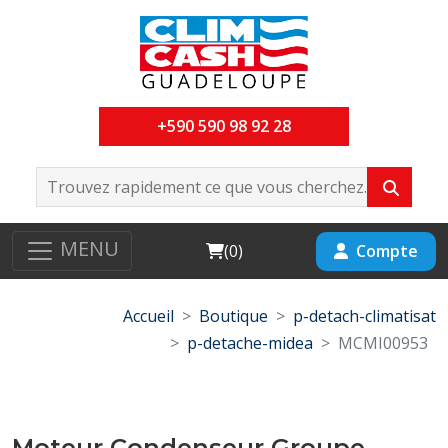
+590 590 98 92 28
MENU
Cart
Compte
(
0
)
Accueil
Boutique
p-detach-climatisat
p-detache-midea
MCMI00953
Moteur Condenseur Groupe