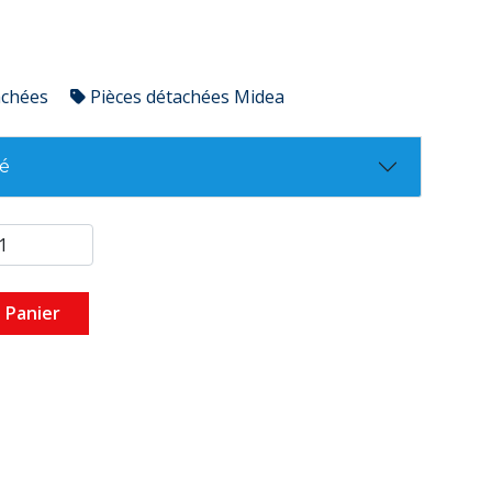
achées
Pièces détachées Midea
té
 Panier