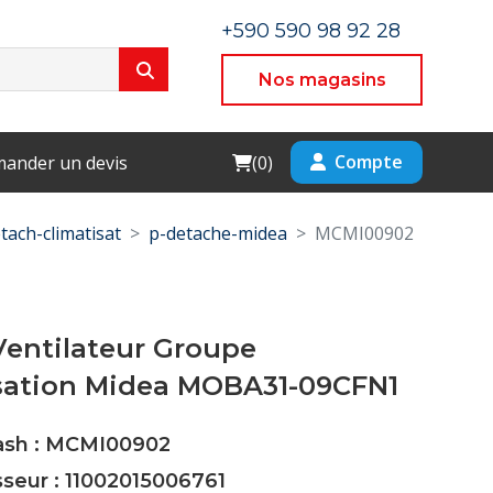
+590 590 98 92 28
Nos magasins
Cart
Compte
ander un devis
(
0
)
tach-climatisat
p-detache-midea
MCMI00902
Ventilateur Groupe
ation Midea MOBA31-09CFN1
Cash : MCMI00902
sseur : 11002015006761