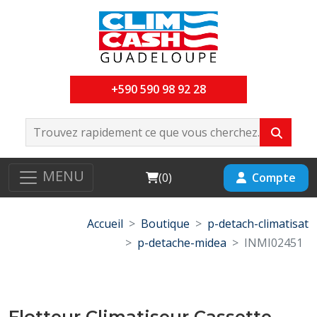
+590 590 98 92 28
MENU
Cart
Compte
(
0
)
Accueil
Boutique
p-detach-climatisat
p-detache-midea
INMI02451
Flotteur Climatiseur Cassette