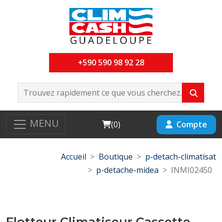
+590 590 98 92 28
MENU
Cart
Compte
(
0
)
Accueil
Boutique
p-detach-climatisat
p-detache-midea
INMI02450
Flotteur Climatiseur Cassette