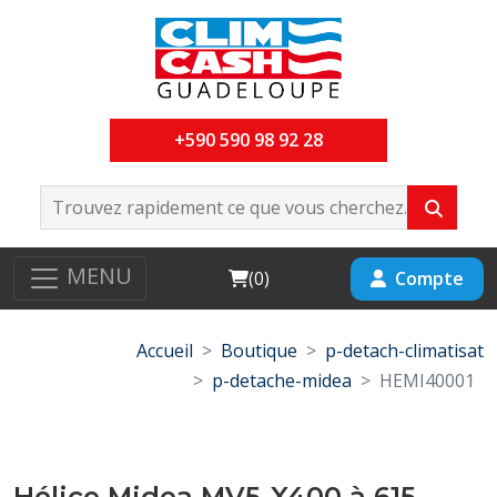
+590 590 98 92 28
MENU
Cart
Compte
(
0
)
Accueil
Boutique
p-detach-climatisat
p-detache-midea
HEMI40001
Hélice Midea MV5-X400 à 615