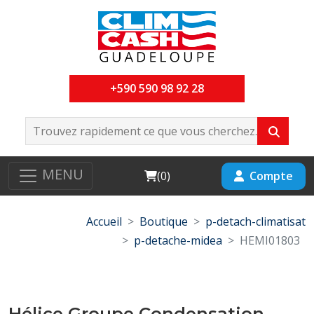
+590 590 98 92 28
MENU
Cart
Compte
(
0
)
Accueil
Boutique
p-detach-climatisat
p-detache-midea
HEMI01803
Hélice Groupe Condensation