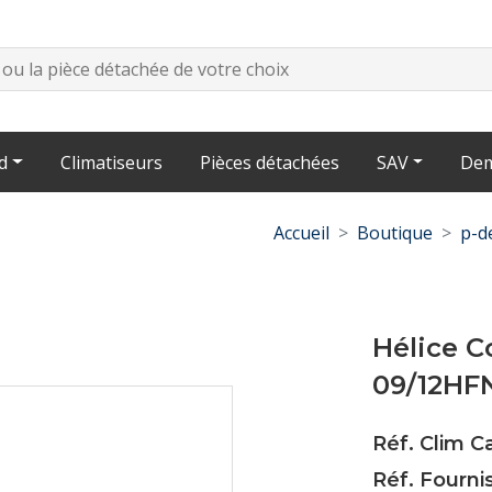
d
Climatiseurs
Pièces détachées
SAV
Dem
Accueil
Boutique
p-d
Hélice 
09/12H
Réf. Clim 
Réf. Fourni