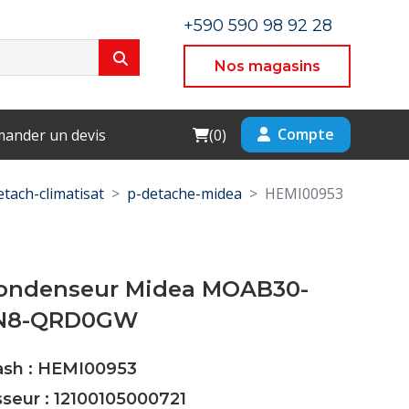
+590 590 98 92 28
Nos magasins
Cart
Compte
ander un devis
(
0
)
etach-climatisat
p-detache-midea
HEMI00953
Condenseur Midea MOAB30-
FN8-QRD0GW
Cash : HEMI00953
sseur : 12100105000721