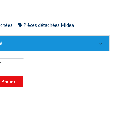
achées
Pièces détachées Midea
té
 Panier