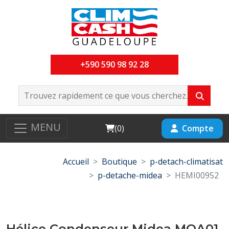
+590 590 98 92 28
MENU
Cart
Compte
(
0
)
Accueil
Boutique
p-detach-climatisat
p-detache-midea
HEMI00952
Hélice Condenseur Midea MOA01-