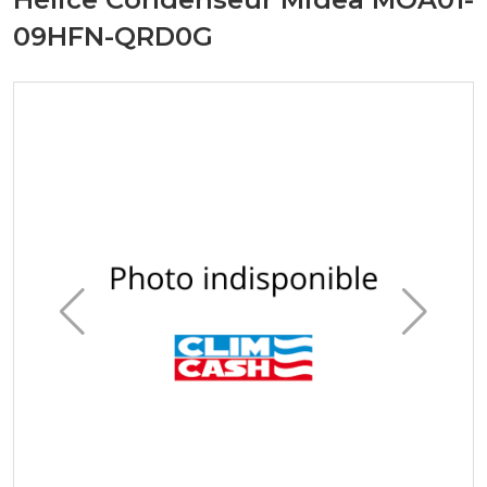
09HFN-QRD0G