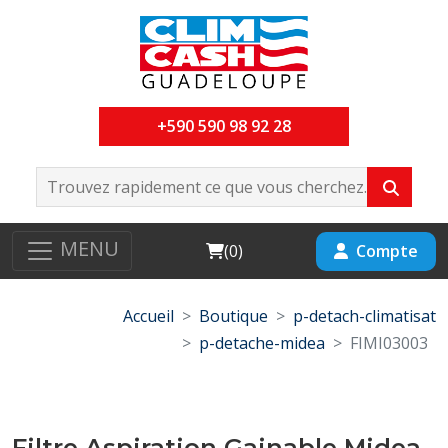
+590 590 98 92 28
MENU
Cart
Compte
(
0
)
Accueil
Boutique
p-detach-climatisat
p-detache-midea
FIMI03003
Filtre Aspiration Gainable Midea