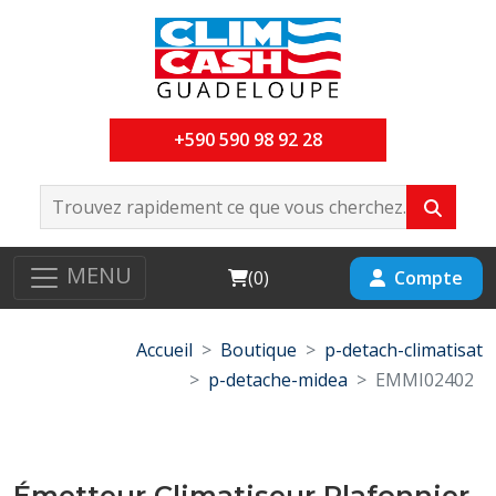
+590 590 98 92 28
MENU
Cart
Compte
(
0
)
Accueil
Boutique
p-detach-climatisat
p-detache-midea
EMMI02402
Émetteur Climatiseur Plafonnier