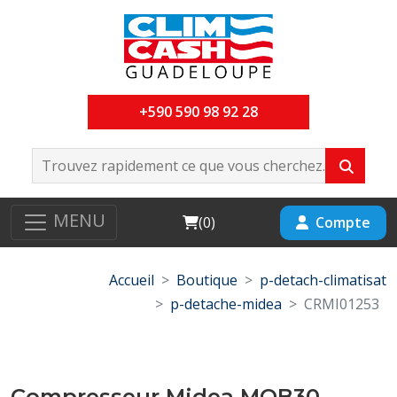
+590 590 98 92 28
MENU
Cart
Compte
(
0
)
Accueil
Boutique
p-detach-climatisat
p-detache-midea
CRMI01253
Compresseur Midea MOB30-