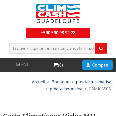
+590 590 98 92 28
MENU
Cart
Compte
(
0
)
Accueil
Boutique
p-detach-climatisat
p-detache-midea
CAMI05508
Carte Climatiseur Midea MTI-