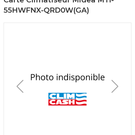
55HWFNX-QRD0W(GA)