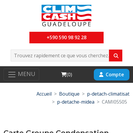
+590 590 98 92 28
MENU
Cart
Compte
(
0
)
Accueil
Boutique
p-detach-climatisat
p-detache-midea
CAMI05505
Carte Groupe Condensation