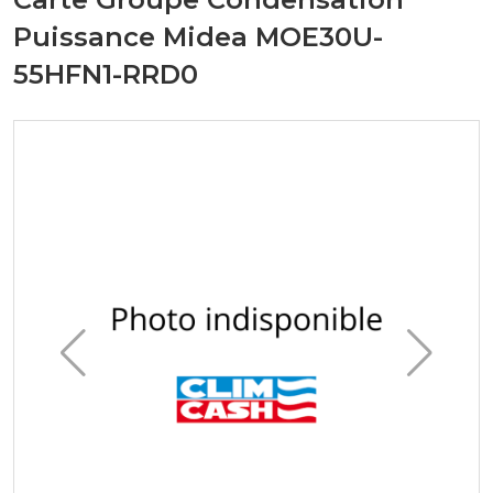
Puissance Midea MOE30U-
55HFN1-RRD0