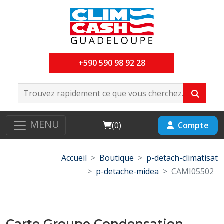
+590 590 98 92 28
MENU
Cart
Compte
(
0
)
Accueil
Boutique
p-detach-climatisat
p-detache-midea
CAMI05502
Carte Groupe Condensation