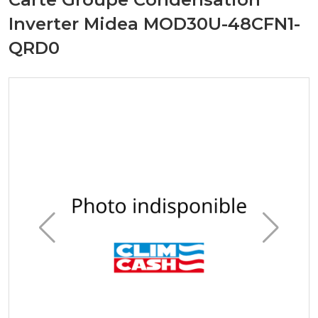
Inverter Midea MOD30U-48CFN1-
QRD0