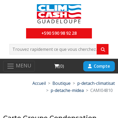
+590 590 98 92 28
MENU
Cart
Compte
(
0
)
Accueil
Boutique
p-detach-climatisat
p-detache-midea
CAMI04810
Carte Groupe Condensation