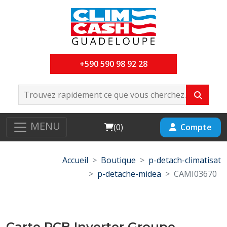
+590 590 98 92 28
MENU
Cart
Compte
(
0
)
Accueil
Boutique
p-detach-climatisat
p-detache-midea
CAMI03670
Carte PCB Inverter Groupe