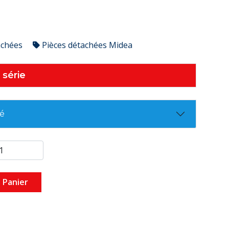
achées
Pièces détachées Midea
 série
té
 Panier