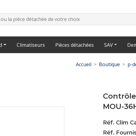
d
Climatiseurs
Pièces détachées
SAV
Dem
Accueil
Boutique
p-d
Contrôl
MOU-36
Réf. Clim 
Réf. Fourni