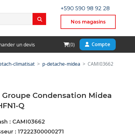
+590 590 98 92 28
Nos magasins
Cart
Compte
ander un devis
(
0
)
etach-climatisat
p-detache-midea
CAMI03662
e Groupe Condensation Midea
HFN1-Q
Cash : CAMI03662
sseur : 17222300000271