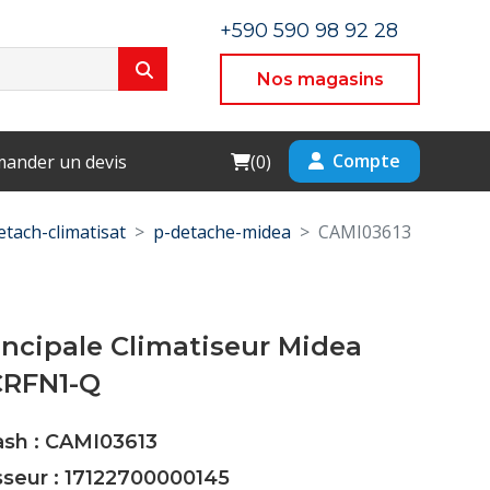
+590 590 98 92 28
Nos magasins
Cart
Compte
ander un devis
(
0
)
etach-climatisat
p-detache-midea
CAMI03613
incipale Climatiseur Midea
RFN1-Q
ash : CAMI03613
sseur : 17122700000145