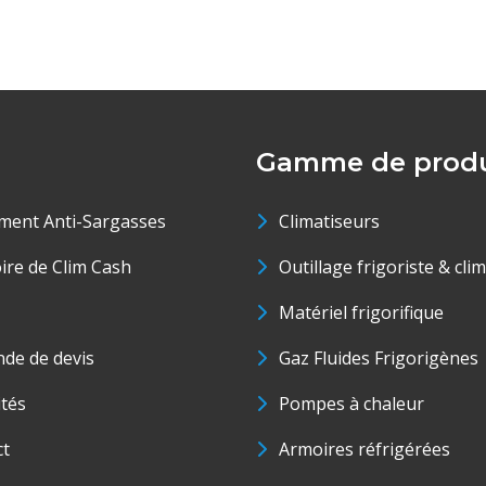
Gamme de produ
ment Anti-Sargasses
Climatiseurs
oire de Clim Cash
Outillage frigoriste & cli
Matériel frigorifique
de de devis
Gaz Fluides Frigorigènes
ités
Pompes à chaleur
ct
Armoires réfrigérées