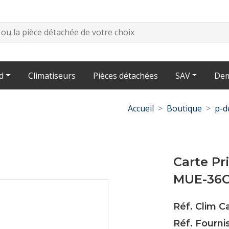
d
Climatiseurs
Pièces détachées
SAV
Dem
Accueil
Boutique
p-d
Carte Pr
MUE-36C
Réf. Clim C
Réf. Fourni