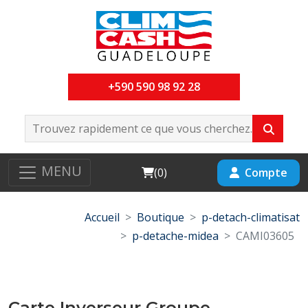
+590 590 98 92 28
MENU
Cart
Compte
(
0
)
Accueil
Boutique
p-detach-climatisat
p-detache-midea
CAMI03605
Carte Inverseur Groupe