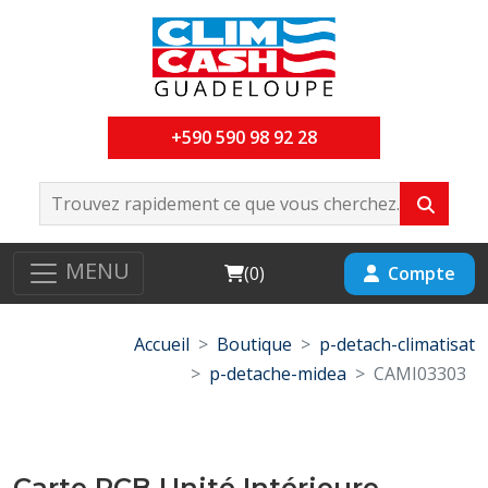
+590 590 98 92 28
MENU
Cart
Compte
(
0
)
Accueil
Boutique
p-detach-climatisat
p-detache-midea
CAMI03303
Carte PCB Unité Intérieure