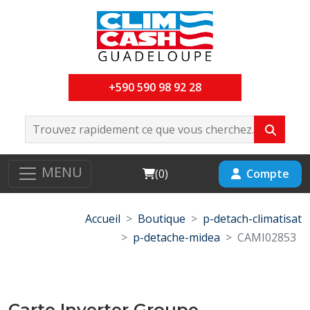
+590 590 98 92 28
MENU
Cart
Compte
(
0
)
Accueil
Boutique
p-detach-climatisat
p-detache-midea
CAMI02853
Carte Inverter Groupe