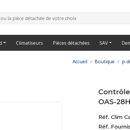
d
Climatiseurs
Pièces détachées
SAV
Dem
Accueil
Boutique
p-d
Contrôle
OAS-28
Réf. Clim 
Réf. Fourn