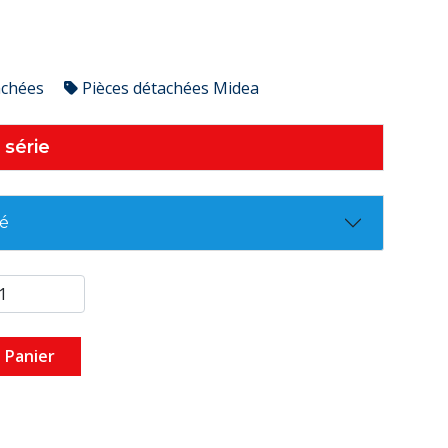
achées
Pièces détachées Midea
 série
té
 Panier