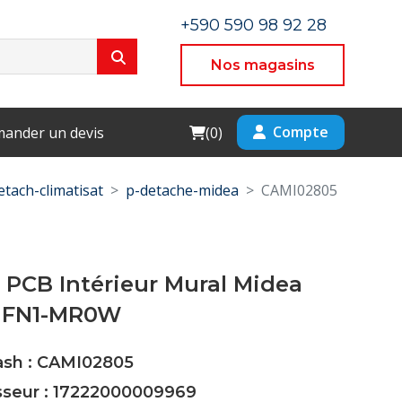
+590 590 98 92 28
Nos magasins
Cart
Compte
ander un devis
(
0
)
etach-climatisat
p-detache-midea
CAMI02805
 PCB Intérieur Mural Midea
HFN1-MR0W
Cash : CAMI02805
isseur : 17222000009969