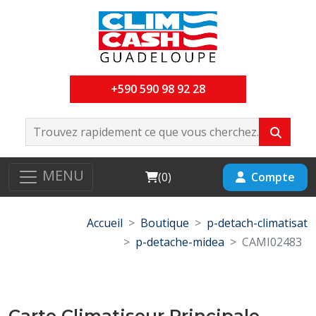
+590 590 98 92 28
MENU
Cart
Compte
(
0
)
Accueil
Boutique
p-detach-climatisat
p-detache-midea
CAMI02483
Carte Climatiseur Principale