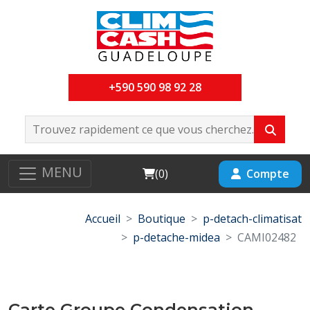
+590 590 98 92 28
MENU
Cart
Compte
(
0
)
Accueil
Boutique
p-detach-climatisat
p-detache-midea
CAMI02482
Carte Groupe Condensation