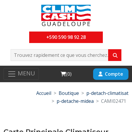
+590 590 98 92 28
MENU
Cart
Compte
(
0
)
Accueil
Boutique
p-detach-climatisat
p-detache-midea
CAMI02471
Carte Principale Climatiseur