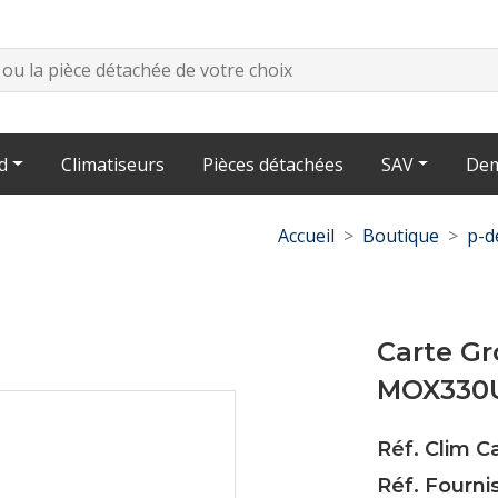
d
Climatiseurs
Pièces détachées
SAV
Dem
Accueil
Boutique
p-d
Carte G
MOX330
Réf. Clim C
Réf. Fourn