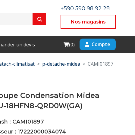
+590 590 98 92 28
Nos magasins
Cart
Compte
ander un devis
(
0
)
etach-climatisat
p-detache-midea
CAMI01897
roupe Condensation Midea
U-18HFN8-QRD0W(GA)
ash : CAMI01897
isseur : 17222000034074