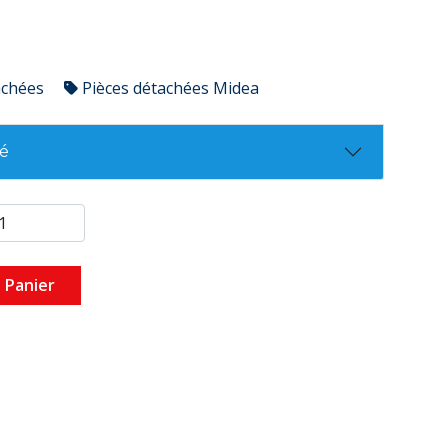
achées
Pièces détachées Midea
té
 Panier