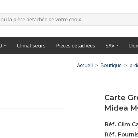
d
Climatiseurs
Pièces détachées
SAV
Dem
Accueil
Boutique
p-d
Carte G
Midea M
Réf. Clim C
Réf. Fourni