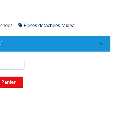
achées
Pièces détachées Midea
té
 Panier