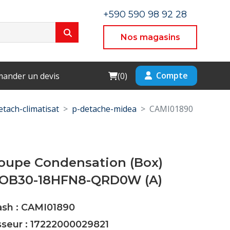
+590 590 98 92 28
Nos magasins
Cart
Compte
ander un devis
(
0
)
etach-climatisat
p-detache-midea
CAMI01890
roupe Condensation (Box)
OB30-18HFN8-QRD0W (A)
ash : CAMI01890
sseur : 17222000029821