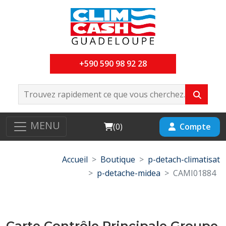
+590 590 98 92 28
MENU
Cart
Compte
(
0
)
Accueil
Boutique
p-detach-climatisat
p-detache-midea
CAMI01884
Carte Contrôle Principale Groupe