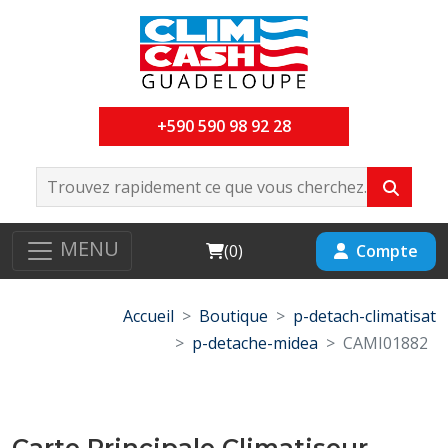
+590 590 98 92 28
MENU
Cart
Compte
(
0
)
Accueil
Boutique
p-detach-climatisat
p-detache-midea
CAMI01882
Carte Principale Climatiseur