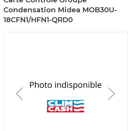
Condensation Midea MOB30U-
18CFN1/HFN1-QRD0