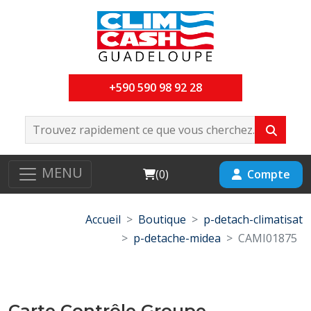
+590 590 98 92 28
MENU
Cart
Compte
(
0
)
Accueil
Boutique
p-detach-climatisat
p-detache-midea
CAMI01875
Carte Contrôle Groupe