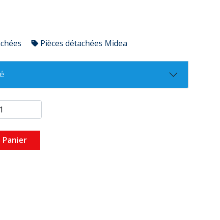
achées
Pièces détachées Midea
té
 Panier