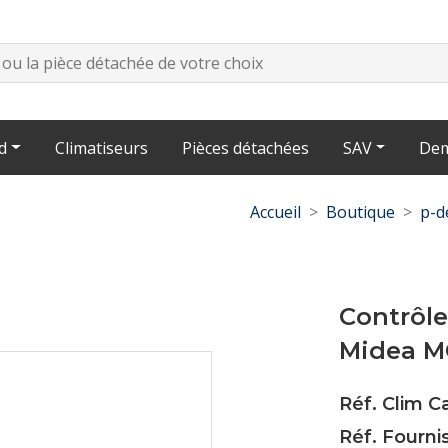
d
Climatiseurs
Pièces détachées
SAV
Dem
Accueil
Boutique
p-d
Contrôle
Midea M
Réf. Clim C
Réf. Fourn