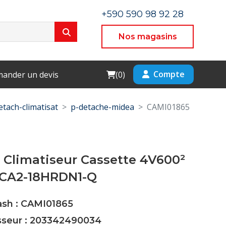
+590 590 98 92 28
Nos magasins
Cart
Compte
ander un devis
(
0
)
etach-climatisat
p-detache-midea
CAMI01865
 Climatiseur Cassette 4V600²
CA2-18HRDN1-Q
ash : CAMI01865
isseur : 203342490034