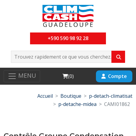
+590 590 98 92 28
MENU
Cart
Compte
(
0
)
Accueil
Boutique
p-detach-climatisat
p-detache-midea
CAMI01862
Contrôle Groupe Condensation