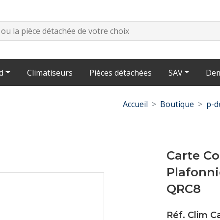
d
Climatiseurs
Pièces détachées
SAV
Dem
Accueil
Boutique
p-d
Carte Co
Plafonn
QRC8
Réf. Clim C