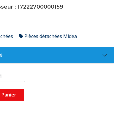
sseur : 17222700000159
achées
Pièces détachées Midea
té
 Panier