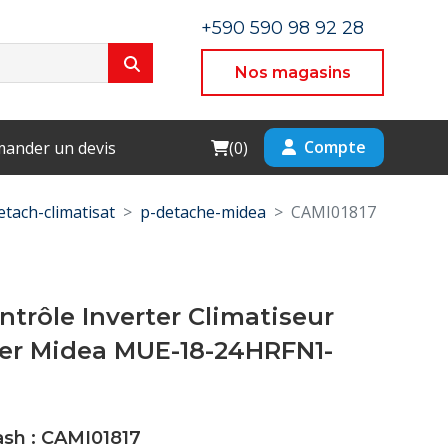
+590 590 98 92 28
Nos magasins
Cart
Compte
ander un devis
(
0
)
etach-climatisat
p-detache-midea
CAMI01817
ntrôle Inverter Climatiseur
ier Midea MUE-18-24HRFN1-
ash : CAMI01817