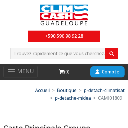
+590 590 98 92 28
MENU
Cart
Compte
(
0
)
Accueil
Boutique
p-detach-climatisat
p-detache-midea
CAMI01809
Carte Principale Groupe