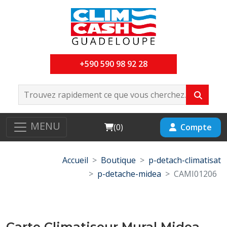
+590 590 98 92 28
MENU
Cart
Compte
(
0
)
Accueil
Boutique
p-detach-climatisat
p-detache-midea
CAMI01206
Carte Climatiseur Mural Midea