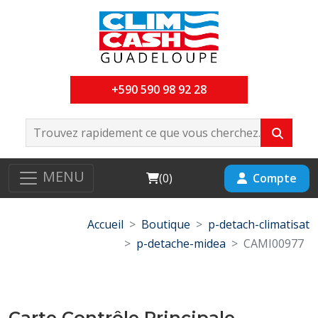
+590 590 98 92 28
MENU
Cart
Compte
(
0
)
Accueil
Boutique
p-detach-climatisat
p-detache-midea
CAMI00977
Carte Contrôle Principale