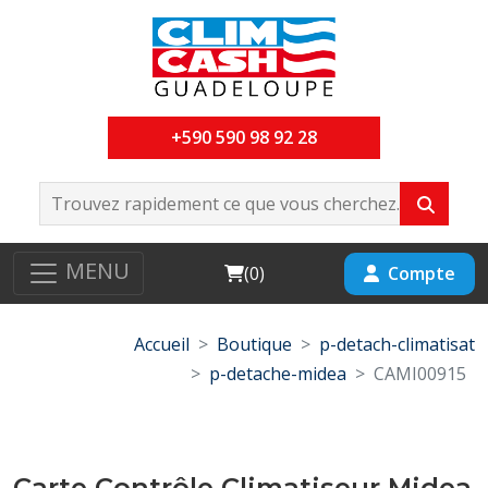
+590 590 98 92 28
MENU
Cart
Compte
(
0
)
Accueil
Boutique
p-detach-climatisat
p-detache-midea
CAMI00915
Carte Contrôle Climatiseur Midea