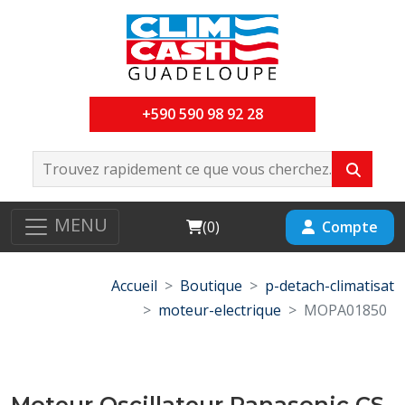
+590 590 98 92 28
MENU
Cart
Compte
(
0
)
Accueil
Boutique
p-detach-climatisat
moteur-electrique
MOPA01850
Moteur Oscillateur Panasonic CS-