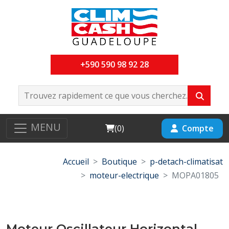
+590 590 98 92 28
MENU
Cart
Compte
(
0
)
Accueil
Boutique
p-detach-climatisat
moteur-electrique
MOPA01805
Moteur Oscillateur Horizontal