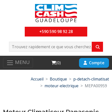
+590 590 98 92 28
MENU
Cart
Compte
(
0
)
Accueil
Boutique
p-detach-climatisat
moteur-electrique
MEPA00959
Moteur Climatiseur Panasonic