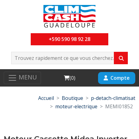
+590 590 98 92 28
MENU
Cart
Compte
(
0
)
Accueil
Boutique
p-detach-climatisat
moteur-electrique
MEMI01852
Moteur Cassette Midea Inverter