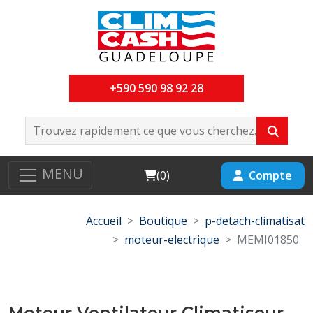
+590 590 98 92 28
MENU
Cart
Compte
(
0
)
Accueil
Boutique
p-detach-climatisat
moteur-electrique
MEMI01850
Moteur Ventilateur Climatiseur