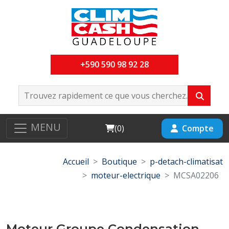
+590 590 98 92 28
MENU
Cart
Compte
(
0
)
Accueil
Boutique
p-detach-climatisat
moteur-electrique
MCSA02206
Moteur Groupe Condensation