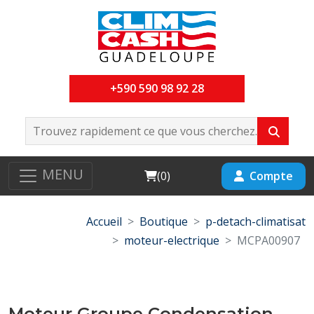
+590 590 98 92 28
MENU
Cart
Compte
(
0
)
Accueil
Boutique
p-detach-climatisat
moteur-electrique
MCPA00907
Moteur Groupe Condensation