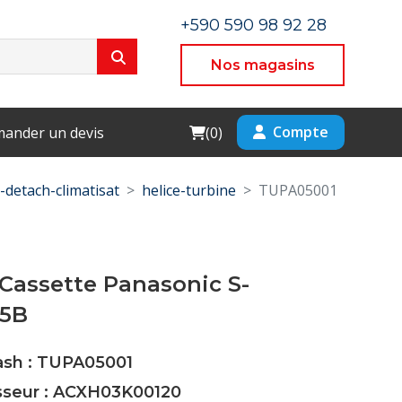
+590 590 98 92 28
Nos magasins
Cart
Compte
ander un devis
(
0
)
-detach-climatisat
helice-turbine
TUPA05001
Cassette Panasonic S-
E5B
Cash : TUPA05001
isseur : ACXH03K00120