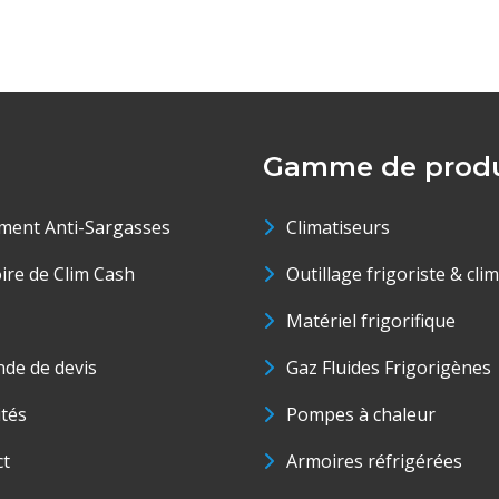
Gamme de produ
ment Anti-Sargasses
Climatiseurs
oire de Clim Cash
Outillage frigoriste & cli
Matériel frigorifique
de de devis
Gaz Fluides Frigorigènes
ités
Pompes à chaleur
ct
Armoires réfrigérées