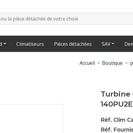
d
Climatiseurs
Pièces détachées
SAV
Dem
Accueil
Boutique
p
Turbine 
140PU2
Réf. Clim 
Réf. Fourn