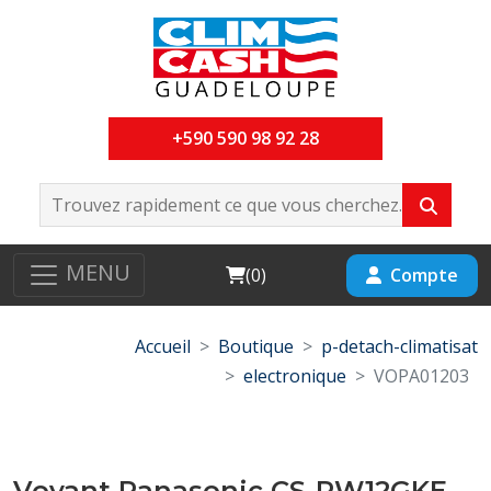
+590 590 98 92 28
MENU
Cart
Compte
(
0
)
Accueil
Boutique
p-detach-climatisat
electronique
VOPA01203
Voyant Panasonic CS-PW12GKE