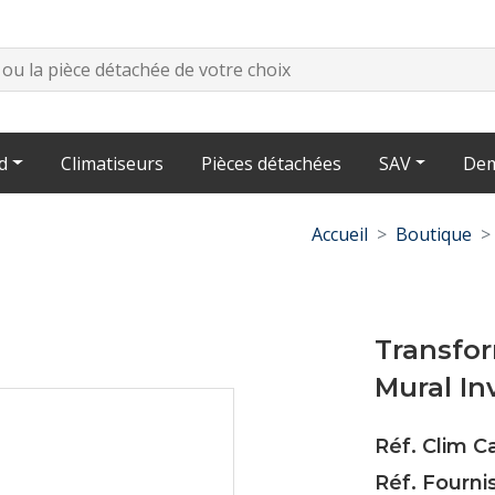
d
Climatiseurs
Pièces détachées
SAV
Dem
Accueil
Boutique
Transfo
Mural I
Réf. Clim C
Réf. Fourn