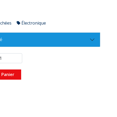
achées
Électronique
té
 Panier