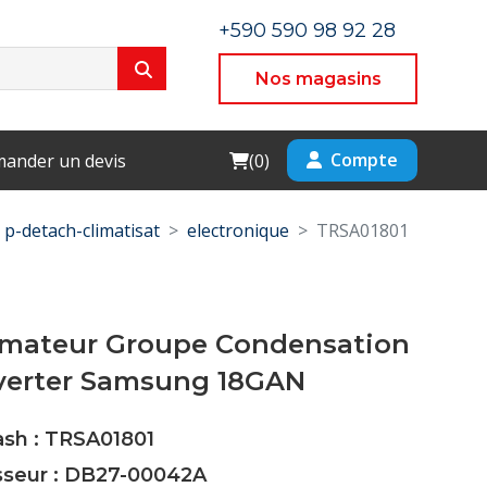
+590 590 98 92 28
Nos magasins
Cart
Compte
ander un devis
(
0
)
p-detach-climatisat
electronique
TRSA01801
rmateur Groupe Condensation
nverter Samsung 18GAN
ash : TRSA01801
isseur : DB27-00042A