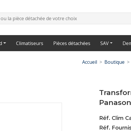
d
Climatiseurs
Pièces détachées
SAV
Dem
Accueil
Boutique
Transfo
Panason
Réf. Clim C
Réf. Fourn