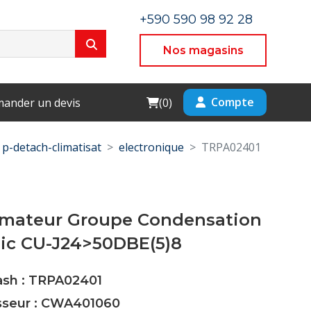
+590 590 98 92 28
Nos magasins
Cart
Compte
ander un devis
(
0
)
p-detach-climatisat
electronique
TRPA02401
rmateur Groupe Condensation
ic CU-J24>50DBE(5)8
ash : TRPA02401
isseur : CWA401060