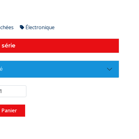
achées
Électronique
 série
té
 Panier