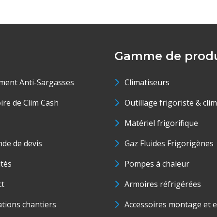
Gamme de produ
ment Anti-Sargasses
Climatiseurs
oire de Clim Cash
Outillage frigoriste & cli
Matériel frigorifique
de de devis
Gaz Fluides Frigorigènes
ités
Pompes à chaleur
ct
Armoires réfrigérées
ations chantiers
Accessoires montage et e