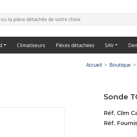
d
Climatiseurs
Pièces détachées
SAV
Dem
Accueil
Boutique
Sonde T
Réf. Clim C
Réf. Fourn