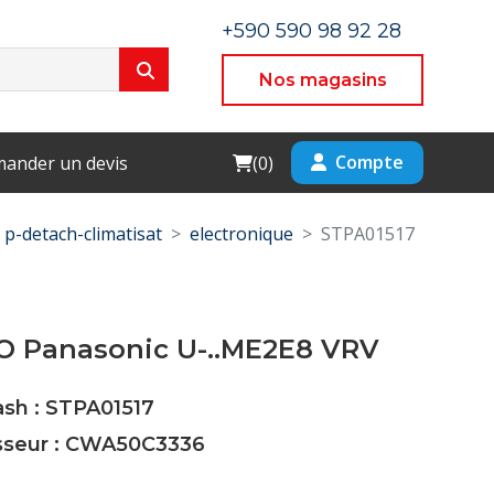
+590 590 98 92 28
Nos magasins
Cart
Compte
ander un devis
(
0
)
p-detach-climatisat
electronique
STPA01517
O Panasonic U-..ME2E8 VRV
ash : STPA01517
isseur : CWA50C3336